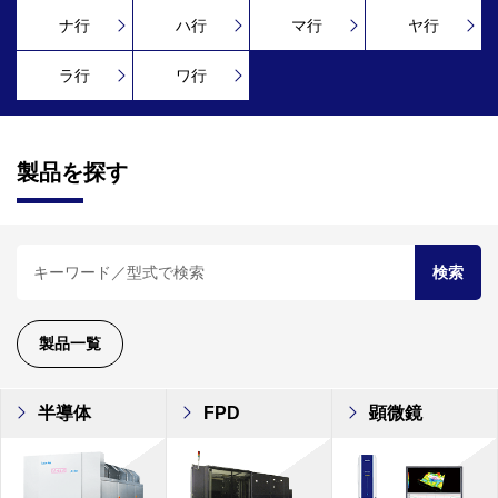
ナ行
ハ行
マ行
ヤ行
ラ行
ワ行
製品を探す
検索
製品一覧
半導体
FPD
顕微鏡