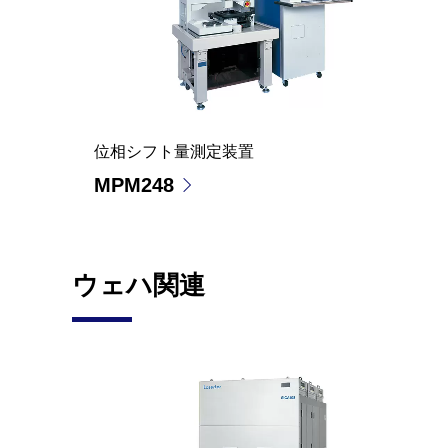
位相シフト量測定装置
MPM248
ウェハ関連