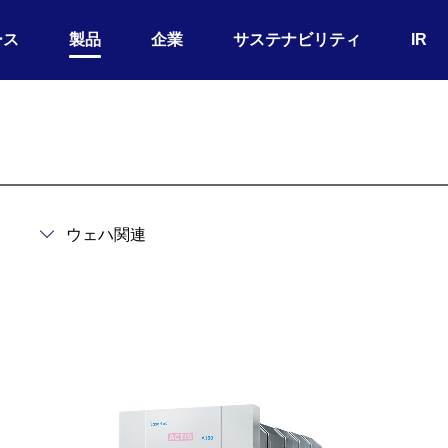
ース
製品
企業
サステナビリティ
IR
）
ウェハ関連