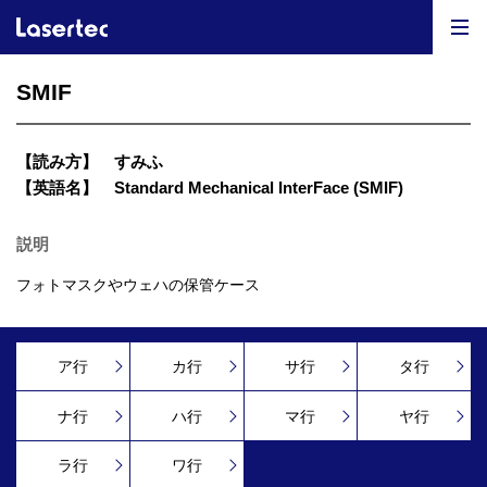
SMIF
【読み方】
すみふ
【英語名】
Standard Mechanical InterFace (SMIF)
説明
フォトマスクやウェハの保管ケース
ア行
カ行
サ行
タ行
ナ行
ハ行
マ行
ヤ行
ラ行
ワ行