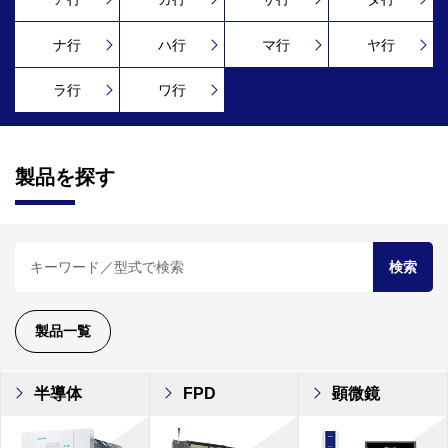
ナ行
ハ行
マ行
ヤ行
ラ行
ワ行
製品を探す
検索
製品一覧
半導体
FPD
顕微鏡