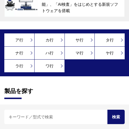
能」、「AI検査」をはじめとする新規ソフ
トウェアを搭載
ア行
カ行
サ行
タ行
ナ行
ハ行
マ行
ヤ行
ラ行
ワ行
製品を探す
検索