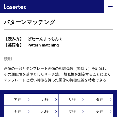
パターンマッチング
【読み方】
ぱたーんまっちんぐ
【英語名】
Pattern matching
説明
画像の一部とテンプレート画像の相関係数（類似度）を計算し、
その類似性を基準としたサーチ法。 類似性を測定することにより
テンプレートと近い特徴を持った画像の特徴位置を特定できる
ア行
カ行
サ行
タ行
ナ行
ハ行
マ行
ヤ行