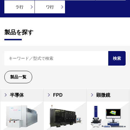
ラ行
ワ行
製品を探す
検索
製品一覧
半導体
FPD
顕微鏡