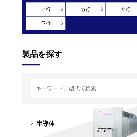
ア行
カ行
サ行
ワ行
製品を探す
半導体