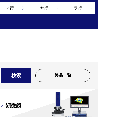
マ行
ヤ行
ラ行
検索
製品一覧
顕微鏡