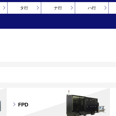
タ行
ナ行
ハ行
FPD