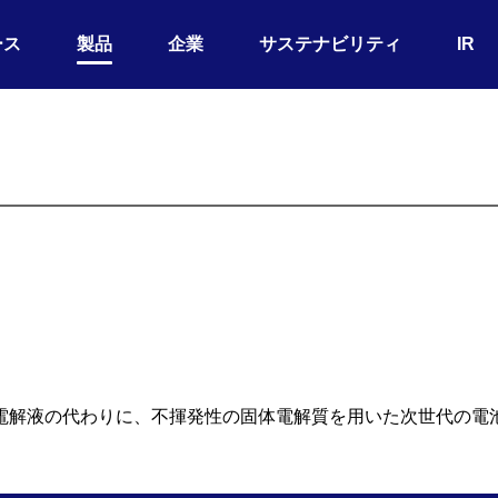
ース
製品
企業
サステナビリティ
IR
電解液の代わりに、不揮発性の固体電解質を用いた次世代の電