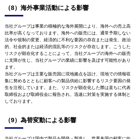
（8）海外事業活動による影響
当社グループは事業の積極的な海外展開により、海外への売上高
比率が高くなっております。海外への販売には、通常予期しない
法令や規制の変更、経済的に不利な要因の存在または発生、政治
的、社会的または経済的混乱等のリスクが存在します。こうした
リスクが顕在化することによって、当社グループの海外への販売
に支障が生じ、当社グループの業績に影響を及ぼす可能性があり
ます。
当社グループは主要な販売国に現地拠点を設け、現地での情報収
集に努めるとともに顧客への製品供給に影響するリスク要因の発
生を注視しています。また、リスクが顕在化した際は直ちに代表
取締役および取締役会に報告され、迅速に対策を実施する体制と
しております。
（9）為替変動による影響
当社グループは国内で製品を開発・製造し、世界各国の顧客に向