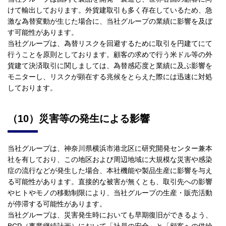
けて輸出しております。外貨建取引も多く存在しているため、急
激な為替変動が生じた場合に、当社グループの業績に影響を及ぼ
す可能性があります。
当社グループは、為替リスクを回避するために取引を円建てにて
行うことを原則としております。顧客の求めで行う米ドル等の外
貨建て決済取引に関しましては、為替感応度と業績に及ぶ影響を
モニターし、リスクが顕在する兆候をとらえた際には迅速に対処
しております。
（10）災害等の発生による影響
当社グループは、神奈川県横浜市港北区に研究開発センター兼本
社を有しており、この地区および周辺地域に大規模な災害や感染
症の流行などが発生した場合、本社機能や製品生産に影響を与え
る可能性があります。直接的な被害が無くとも、取引先への影響
やヒトやモノの移動制限により、当社グループの生産・販売活動
が停滞する可能性があります。
当社グループは、災害発生時においても早期復旧ができるよう、
BCP（事業継続計画）において「社員の安全」と「顧客への供給