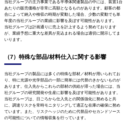
当社グループの主力事業である半導体関連製品の中には、装置1台
あたりの販売価格が非常に高額となるものがあります。顧客の都
合によって納入や検収の時期が変動した場合、少数の変動でも単
年度の当社グループの業績に影響を及ぼす可能性があります。
当社グループは計画通りに売上を計上するよう努めております
が、業績予想に重大な差異が見込まれる場合は適切に開示してま
いります。
（7）特殊な部品/材料仕入に関する影響
当社グループの製品には多くの特殊な部材／材料が用いられてお
り、特に光源や光学部品の一部に簡単には代替のきかないものが
あります。仕入先からこれらの部材の供給が滞った場合には、当
社グループの研究開発や生産に影響を及ぼす可能性があります。
当社グループは、日ごろから仕入先との関係強化に努めると共
に、調達リスクを常時モニタリングして適正な在庫の確保に努め
ています。また、リスクヘッジのために代替品やセカンドソース
の可能性についての情報収集を行っています。