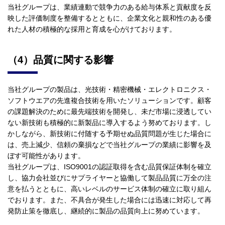
当社グループは、業績連動で競争力のある給与体系と貢献度を反
映した評価制度を整備するとともに、企業文化と親和性のある優
れた人材の積極的な採用と育成を心がけております。
（4）品質に関する影響
当社グループの製品は、光技術・精密機械・エレクトロニクス・
ソフトウエアの先進複合技術を用いたソリューションです。顧客
の課題解決のために最先端技術を開発し、未だ市場に浸透してい
ない新技術も積極的に新製品に導入するよう努めております。し
かしながら、新技術に付随する予期せぬ品質問題が生じた場合に
は、売上減少、信頼の棄損などで当社グループの業績に影響を及
ぼす可能性があります。
当社グループは、ISO9001の認証取得を含む品質保証体制を確立
し、協力会社並びにサプライヤーと協働して製品品質に万全の注
意を払うとともに、高いレベルのサービス体制の確立に取り組ん
でおります。また、不具合が発生した場合には迅速に対応して再
発防止策を徹底し、継続的に製品の品質向上に努めています。