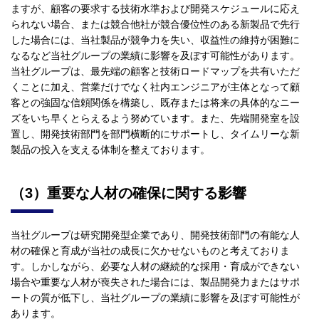
ますが、顧客の要求する技術水準および開発スケジュールに応え
られない場合、または競合他社が競合優位性のある新製品で先行
した場合には、当社製品が競争力を失い、収益性の維持が困難に
なるなど当社グループの業績に影響を及ぼす可能性があります。
当社グループは、最先端の顧客と技術ロードマップを共有いただ
くことに加え、営業だけでなく社内エンジニアが主体となって顧
客との強固な信頼関係を構築し、既存または将来の具体的なニー
ズをいち早くとらえるよう努めています。また、先端開発室を設
置し、開発技術部門を部門横断的にサポートし、タイムリーな新
製品の投入を支える体制を整えております。
（3）重要な人材の確保に関する影響
当社グループは研究開発型企業であり、開発技術部門の有能な人
材の確保と育成が当社の成長に欠かせないものと考えておりま
す。しかしながら、必要な人材の継続的な採用・育成ができない
場合や重要な人材が喪失された場合には、製品開発力またはサポ
ートの質が低下し、当社グループの業績に影響を及ぼす可能性が
あります。