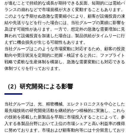
が進むことで持続的な成長が期待できる反面、短期的には需給バ
ランスの崩れなどで市場規模が大きく変動することもあります。
このような予期せぬ急激な需要縮小により、顧客が設備投資の凍
結や先送りなどを行った場合には、当社グループの業績に影響を
及ぼす可能性があります。一方で、想定外の急激な需要増加に見
舞われて設備投資を加速した場合は、製品供給がタイムリーに行
えずに機会損失が生じる可能性もあります。
当社グループはこのような市場変動に対応するため、顧客の投資
動向や受注状況を定期的に把握・検証すると共に、ファブライト
戦略で柔軟な生産体制を構築し、急激な需要変動にも対応できる
体制づくりを行っております。
（2）研究開発による影響
当社グループは、光、精密機械、エレクトロニクスを中心とした
最先端技術の研究開発活動を継続的かつ積極的に実施し、これら
の技術を搭載した新製品を早期に市場投入することによって、参
入する各製品分野において上位の市場シェアと高い利益率の獲得
に努めております。市場および顧客動向等には十分留意しており