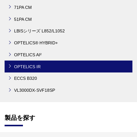
71PA CM
51PA CM
LBISシリーズ L852/L1052
OPTELICS® HYBRID+
OPTELICS AI²
OPTELICS IR
ECCS B320
VL3000DX-SVF18SP
製品を探す