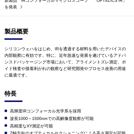
新製品 IRコンフォーカルマイクロスコープ 「OPTELICS IR」
を発表
製品概要
シリコンウェハをはじめ、IRを透過する材料を用いたデバイスの
内部観察に有効です。特に、近年急速な発展を遂げているアドバ
ンスドパッケージング市場において、アライメントズレ測定、ボ
イド検査や接着剥がれの観察など研究開発やプロセス改善の用途
に最適です。
特長
高輝度IRコンフォーカル光学系を採用
波長1000～1500nmでの高解像度観察が可能
高精度なXY測定が可能
Z軸方向のオプティカルセクショニングによる高さ測定が可能